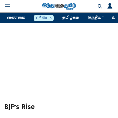
அண்மை
தமிழகம்
இந்தியா
உல
ப்ரீமியம்
BJP's Rise