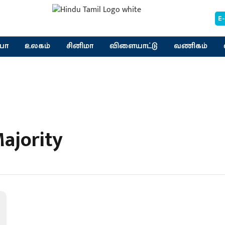
E
யா
உலகம்
சினிமா
விளையாட்டு
வணிகம்
ajority