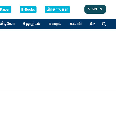
SIGN IN
-Paper
E-Books
பிரசுரங்கள்
மேலும்
வீடியோ
ஜோதிடம்
க்ரைம்
கல்வி