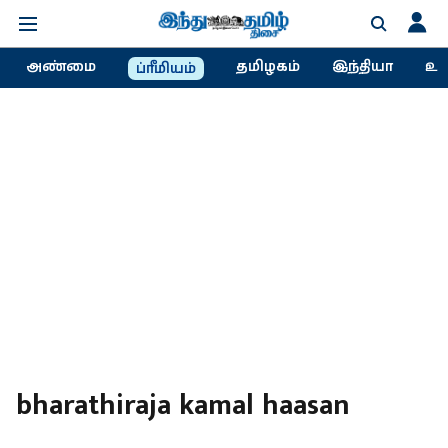
அண்மை
தமிழகம்
இந்தியா
உல
ப்ரீமியம்
bharathiraja kamal haasan