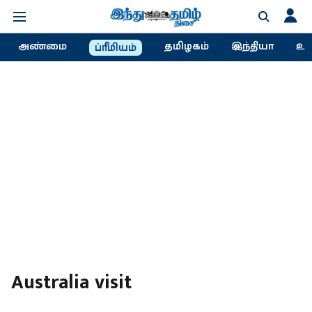
அண்மை
தமிழகம்
இந்தியா
உல
ப்ரீமியம்
Australia visit