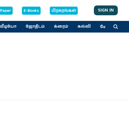
SIGN IN
-Paper
E-Books
பிரசுரங்கள்
மேலும்
வீடியோ
ஜோதிடம்
க்ரைம்
கல்வி