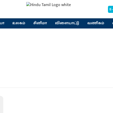
E
யா
உலகம்
சினிமா
விளையாட்டு
வணிகம்