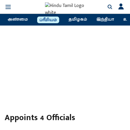
அண்மை
தமிழகம்
இந்தியா
உல
ப்ரீமியம்
Appoints 4 Officials