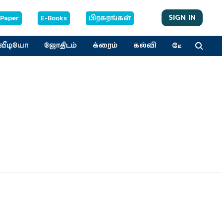
SIGN IN
-Paper
E-Books
பிரசுரங்கள்
மேலும்
வீடியோ
ஜோதிடம்
க்ரைம்
கல்வி