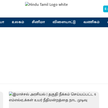
E
யா
உலகம்
சினிமா
விளையாட்டு
வணிகம்