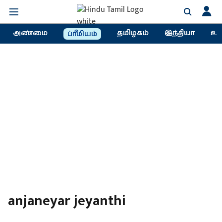
அண்மை
தமிழகம்
இந்தியா
உல
ப்ரீமியம்
anjaneyar jeyanthi