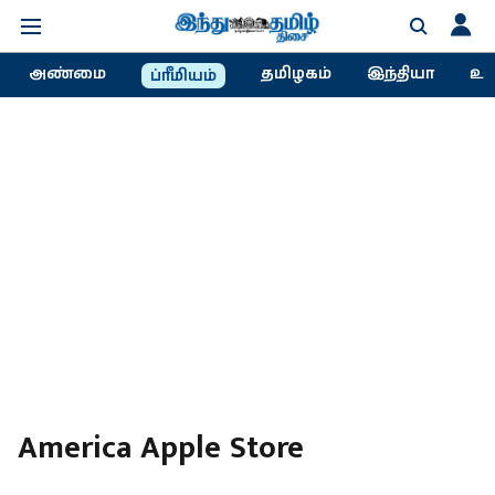
அண்மை
தமிழகம்
இந்தியா
உல
ப்ரீமியம்
America Apple Store