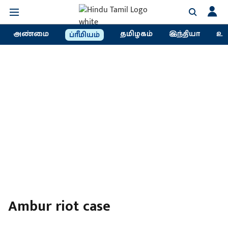
அண்மை
தமிழகம்
இந்தியா
உல
ப்ரீமியம்
Ambur riot case