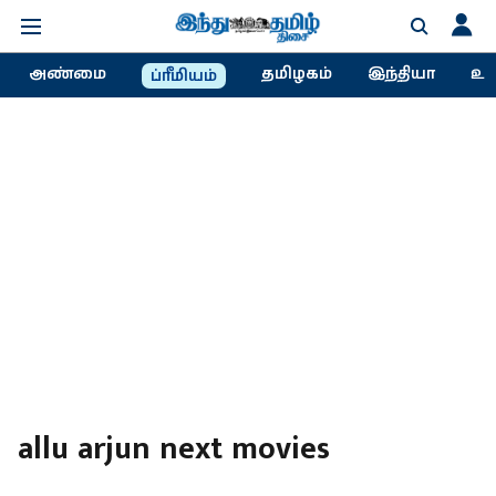
அண்மை
தமிழகம்
இந்தியா
உல
ப்ரீமியம்
allu arjun next movies