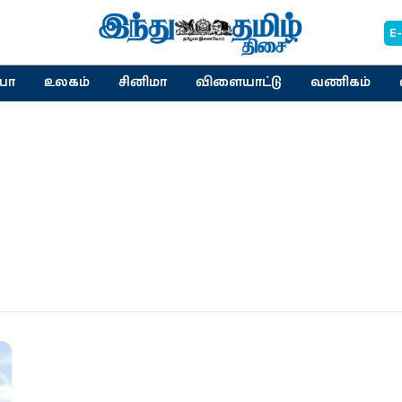
E
யா
உலகம்
சினிமா
விளையாட்டு
வணிகம்