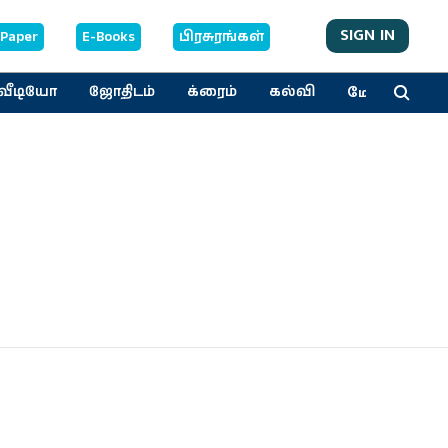
SIGN IN
-Paper
E-Books
பிரசுரங்கள்
மேலும்
வீடியோ
ஜோதிடம்
க்ரைம்
கல்வி