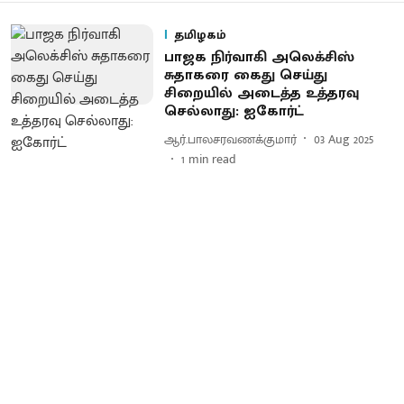
தமிழகம்
பாஜக நிர்வாகி அலெக்சிஸ்
சுதாகரை கைது செய்து
சிறையில் அடைத்த உத்தரவு
செல்லாது: ஐகோர்ட்
ஆர்.பாலசரவணக்குமார்
03 Aug 2025
1
min read