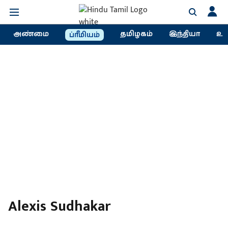
அண்மை
தமிழகம்
இந்தியா
உல
ப்ரீமியம்
Alexis Sudhakar