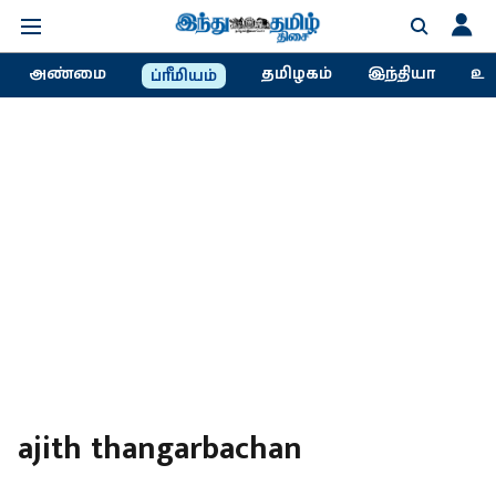
அண்மை
தமிழகம்
இந்தியா
உல
ப்ரீமியம்
ajith thangarbachan