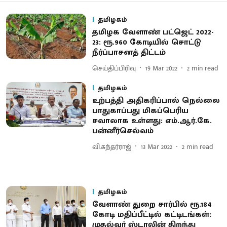
தமிழகம்
தமிழக வேளாண் பட்ஜெட் 2022-
23: ரூ.960 கோடியில் சொட்டு
நீர்ப்பாசனத் திட்டம்
செய்திப்பிரிவு
19 Mar 2022
2
min read
தமிழகம்
உற்பத்தி அதிகரிப்பால் நெல்லை
பாதுகாப்பது மிகப்பெரிய
சவாலாக உள்ளது: எம்.ஆர்.கே.
பன்னீர்செல்வம்
வி.சுந்தர்ராஜ்
13 Mar 2022
2
min read
தமிழகம்
வேளாண் துறை சார்பில் ரூ.184
கோடி மதிப்பீட்டில் கட்டிடங்கள்:
முதல்வர் ஸ்டாலின் திறந்து