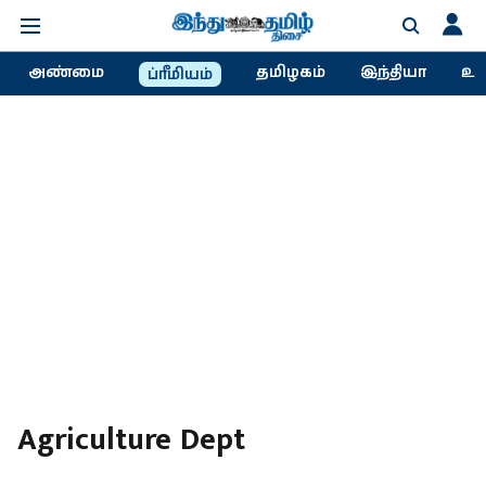
அண்மை
தமிழகம்
இந்தியா
உல
ப்ரீமியம்
Agriculture Dept