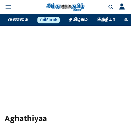
அண்மை
தமிழகம்
இந்தியா
உல
ப்ரீமியம்
Aghathiyaa