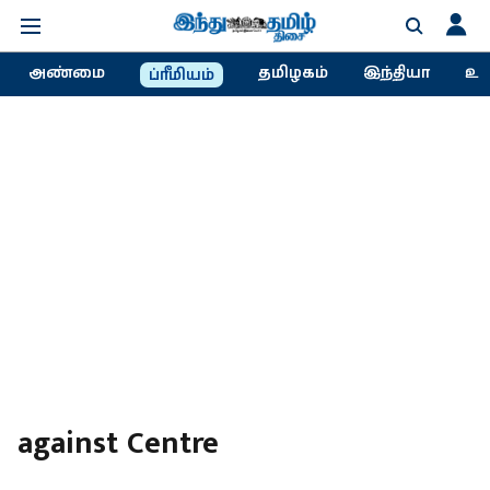
அண்மை
தமிழகம்
இந்தியா
உல
ப்ரீமியம்
against Centre