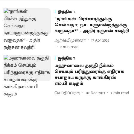
இந்தியா
“நாங்கள் பிரச்சாரத்துக்கு
செல்வதா; நாடாளுமன்றத்துக்கு
வருவதா?” - அதிர் ரஞ்சன் சவுத்ரி
ஆர்.ஷபிமுன்னா
17 Apr 2026
2
min read
இந்தியா
மஹுவாவை தகுதி நீக்கம்
செய்யும் பரிந்துரைக்கு எதிராக
சபாநாயகருக்கு காங்கிரஸ்
எம்.பி கடிதம்
செய்திப்பிரிவு
02 Dec 2023
2
min read