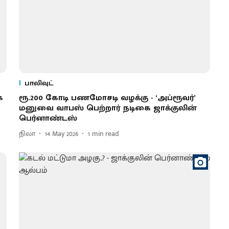
பாலிவுட்
ை
ரூ.200 கோடி பணமோசடி வழக்கு - ‘அப்​ரூவர்’
மனுவை வாபஸ் பெற்றார் நடிகை ஜாக்குலின்
பெர்னாண்​டஸ்
நிலா
14 May 2026
1
min read