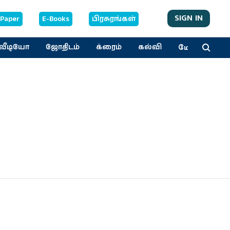
SIGN IN
-Paper
E-Books
பிரசுரங்கள்
மேலும்
வீடியோ
ஜோதிடம்
க்ரைம்
கல்வி