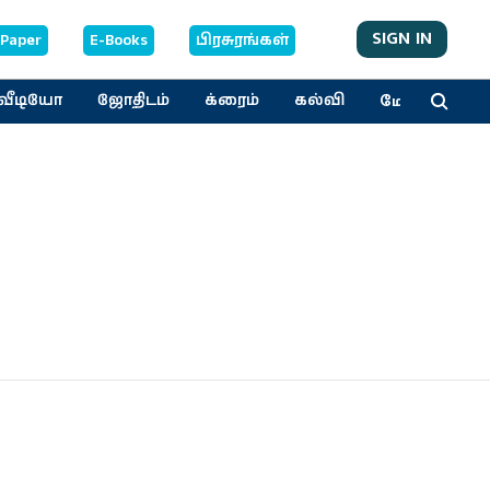
SIGN IN
-Paper
E-Books
பிரசுரங்கள்
மேலும்
வீடியோ
ஜோதிடம்
க்ரைம்
கல்வி