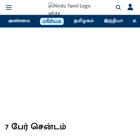
அண்மை
தமிழகம்
இந்தியா
உல
ப்ரீமியம்
7 பேர் சென்டம்