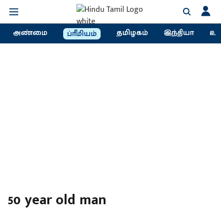
அண்மை
தமிழகம்
இந்தியா
உல
ப்ரீமியம்
50 year old man