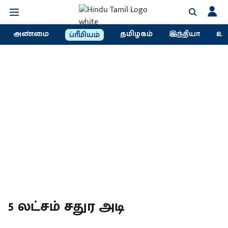
அண்மை
தமிழகம்
இந்தியா
உல
ப்ரீமியம்
5 லட்சம் சதுர அடி