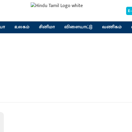
E
யா
உலகம்
சினிமா
விளையாட்டு
வணிகம்