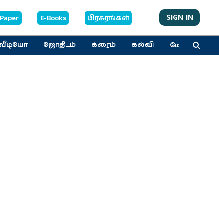
SIGN IN
-Paper
E-Books
பிரசுரங்கள்
மேலும்
வீடியோ
ஜோதிடம்
க்ரைம்
கல்வி