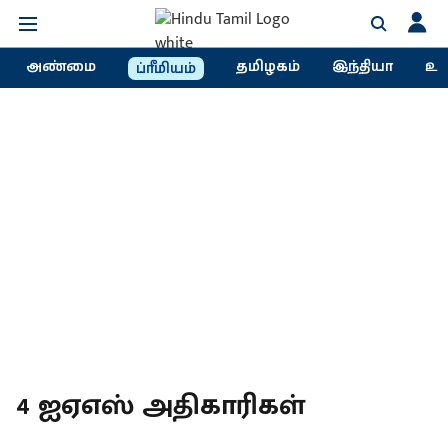
அண்மை
தமிழகம்
இந்தியா
உல
ப்ரீமியம்
4 ஐஏஎஸ் அதிகாரிகள்