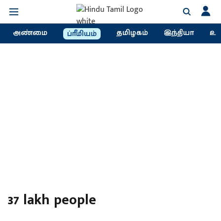
அண்மை
தமிழகம்
இந்தியா
உல
ப்ரீமியம்
37 lakh people