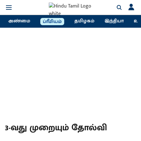
அண்மை
தமிழகம்
இந்தியா
உல
ப்ரீமியம்
3-வது முறையும் தோல்வி