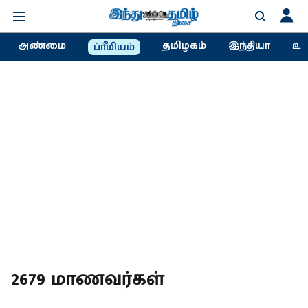
அண்மை
தமிழகம்
இந்தியா
உல
ப்ரீமியம்
2679 மாணவர்கள்