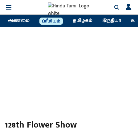
அண்மை
தமிழகம்
இந்தியா
உல
ப்ரீமியம்
128th Flower Show