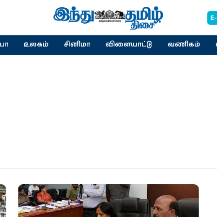
E
யா
உலகம்
சினிமா
விளையாட்டு
வணிகம்