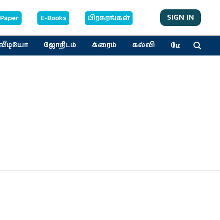
SIGN IN
-Paper
E-Books
பிரசுரங்கள்
மேலும்
வீடியோ
ஜோதிடம்
க்ரைம்
கல்வி