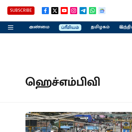
SUBSCRIBE
அண்மை
தமிழகம்
இந்தி
ப்ரீமியம்
ஹெச்எம்பிவி