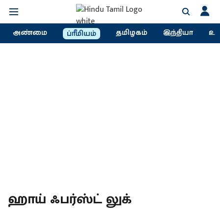
அண்மை
தமிழகம்
இந்தியா
உல
ப்ரீமியம்
ஹாய் ஃபர்ஸ்ட் லுக்