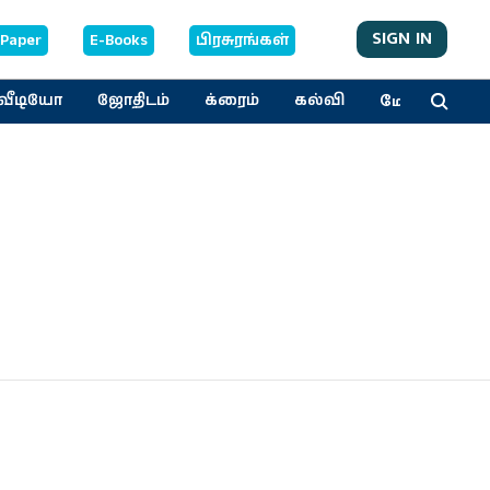
SIGN IN
-Paper
E-Books
பிரசுரங்கள்
மேலும்
வீடியோ
ஜோதிடம்
க்ரைம்
கல்வி