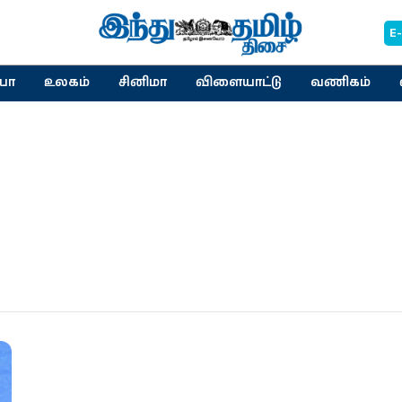
E
யா
உலகம்
சினிமா
விளையாட்டு
வணிகம்