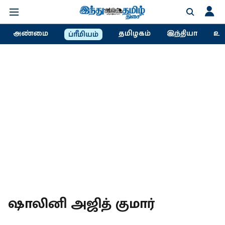
அண்மை
தமிழகம்
இந்தியா
உல
ப்ரீமியம்
ஷாலினி அஜித் குமார்