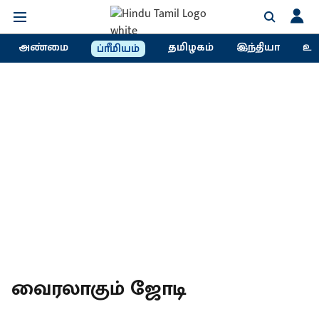
அண்மை
தமிழகம்
இந்தியா
உல
ப்ரீமியம்
வைரலாகும் ஜோடி