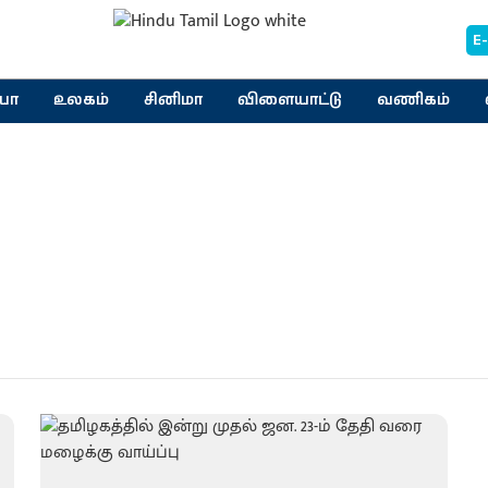
E
யா
உலகம்
சினிமா
விளையாட்டு
வணிகம்