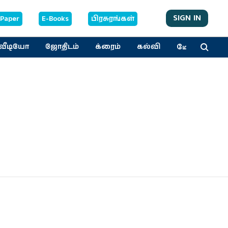
SIGN IN
-Paper
E-Books
பிரசுரங்கள்
மேலும்
வீடியோ
ஜோதிடம்
க்ரைம்
கல்வி