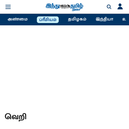
அண்மை
தமிழகம்
இந்தியா
உல
ப்ரீமியம்
வெறி