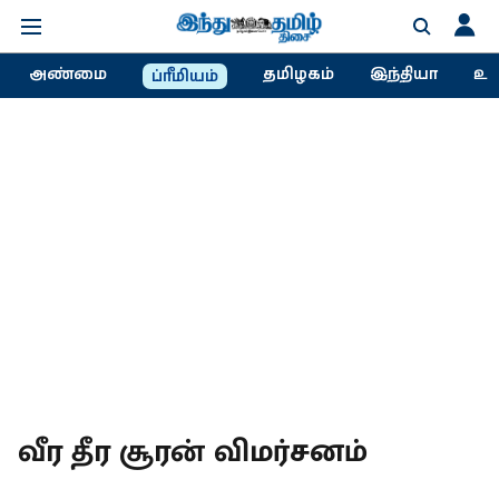
அண்மை
தமிழகம்
இந்தியா
உல
ப்ரீமியம்
வீர தீர சூரன் விமர்சனம்