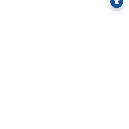
⌄
செய்திகள்