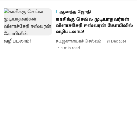
ஆனந்த ஜோதி
காசிக்கு செல்ல முடியாதவர்கள்
விளாச்சேரி ஈஸ்வரன் கோயிலில்
வழிபடலாம்!
சுப.ஜனநாயகச் செல்வம்
31 Dec 2024
1
min read