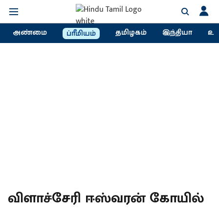
அண்மை
தமிழகம்
இந்தியா
உல
ப்ரீமியம்
விளாச்சேரி ஈஸ்வரன் கோயில்