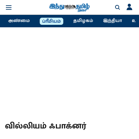
அண்மை
தமிழகம்
இந்தியா
உல
ப்ரீமியம்
வில்லியம் ஃபாக்னர்