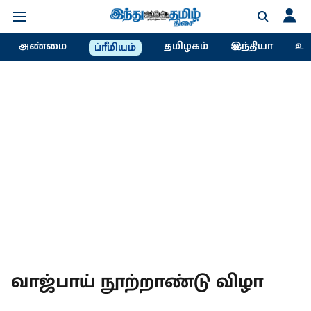
அண்மை
தமிழகம்
இந்தியா
உல
ப்ரீமியம்
வாஜ்பாய் நூற்றாண்டு விழா