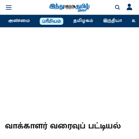
அண்மை
தமிழகம்
இந்தியா
உல
ப்ரீமியம்
வாக்காளர் வரைவுப் பட்டியல்