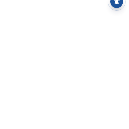
⌄
செய்திகள்