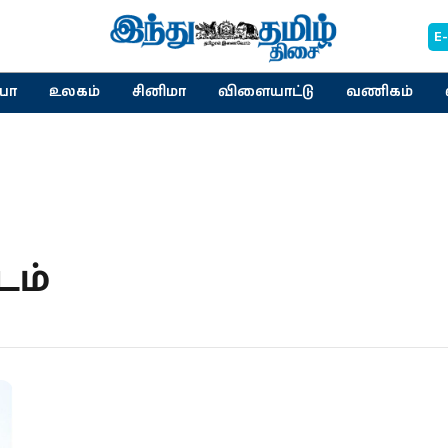
E
யா
உலகம்
சினிமா
விளையாட்டு
வணிகம்
டம்