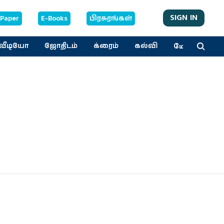
SIGN IN
-Paper
E-Books
பிரசுரங்கள்
மேலும்
வீடியோ
ஜோதிடம்
க்ரைம்
கல்வி