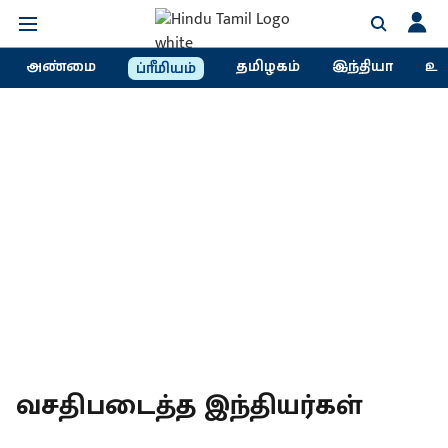
அண்மை
தமிழகம்
இந்தியா
உல
ப்ரீமியம்
வசதிபடைத்த இந்தியர்கள்