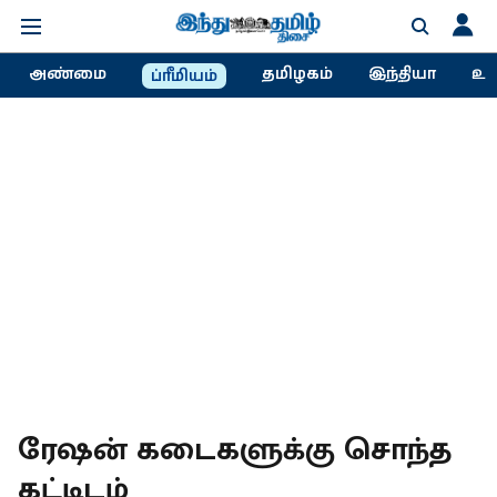
அண்மை
தமிழகம்
இந்தியா
உல
ப்ரீமியம்
ரேஷன் கடைகளுக்கு சொந்த
கட்டிடம்