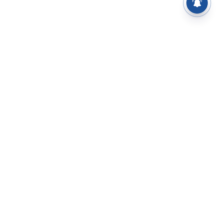
⌄
செய்திகள்