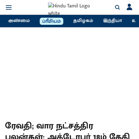
அண்மை
தமிழகம்
இந்தியா
உல
ப்ரீமியம்
ரேவதி; வார நட்சத்திர
பலன்கள்; அக்டோபர் 18ம் தேதி