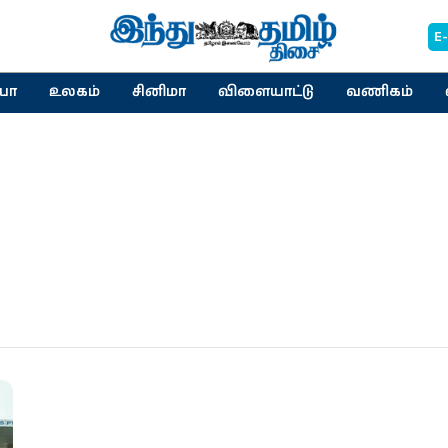
E
யா
உலகம்
சினிமா
விளையாட்டு
வணிகம்