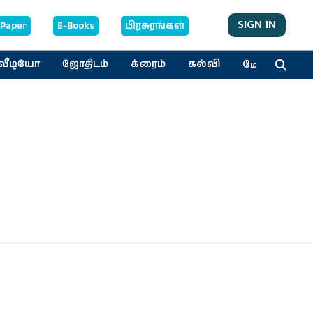
SIGN IN
-Paper
E-Books
பிரசுரங்கள்
மேலும்
வீடியோ
ஜோதிடம்
க்ரைம்
கல்வி