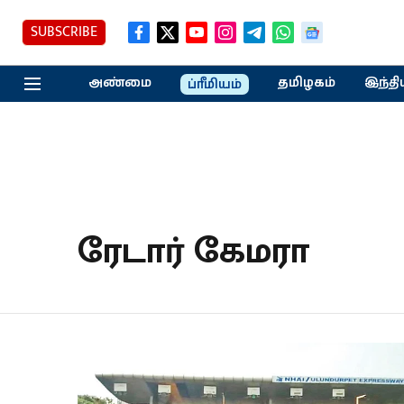
SUBSCRIBE
அண்மை
தமிழகம்
இந்தி
ப்ரீமியம்
ரேடார் கேமரா