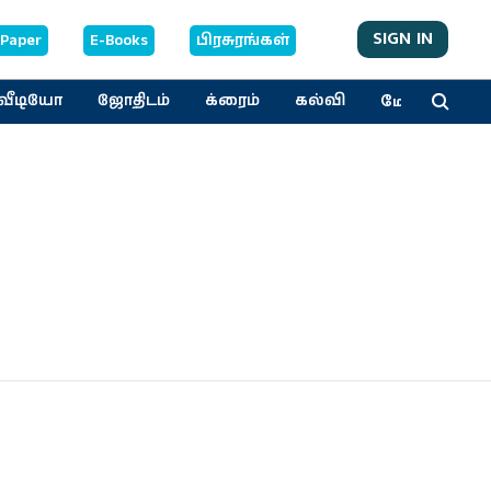
SIGN IN
-Paper
E-Books
பிரசுரங்கள்
மேலும்
வீடியோ
ஜோதிடம்
க்ரைம்
கல்வி