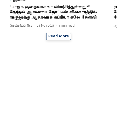
“பாஜக குறைவாகவா விமர்சித்துள்ளது?” -
ர
தேர்தல் ஆணைய நோட்டீஸ் விவகாரத்தில்
ப
ராகுலுக்கு ஆதரவாக சுப்ரியா சுலே கேள்வி
க
செய்திப்பிரிவு
24 Nov 2023
1
min read
ஆ
Read More