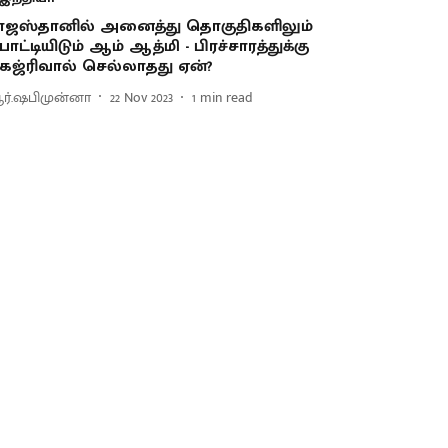
ாஜஸ்தானில் அனைத்து தொகுதிகளிலும்
ோட்டியிடும் ஆம் ஆத்மி - பிரச்சாரத்துக்கு
ேஜ்ரிவால் செல்லாதது ஏன்?
ர்.ஷபிமுன்னா
22 Nov 2023
1
min read