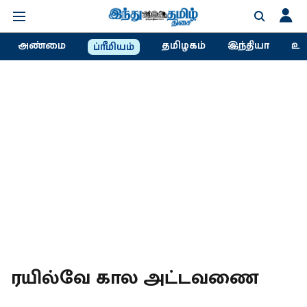
அண்மை
தமிழகம்
இந்தியா
உல
ப்ரீமியம்
ரயில்வே கால அட்டவணை