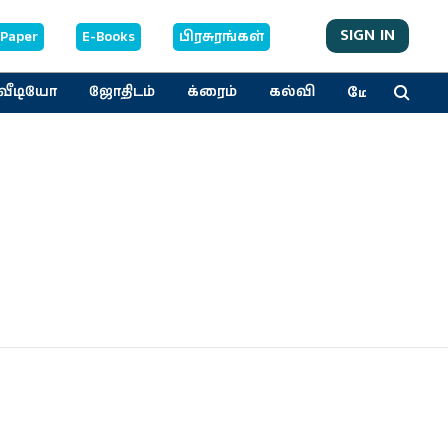
SIGN IN
-Paper
E-Books
பிரசுரங்கள்
மேலும்
வீடியோ
ஜோதிடம்
க்ரைம்
கல்வி