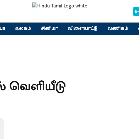
E
யா
உலகம்
சினிமா
விளையாட்டு
வணிகம்
் வெளியீடு