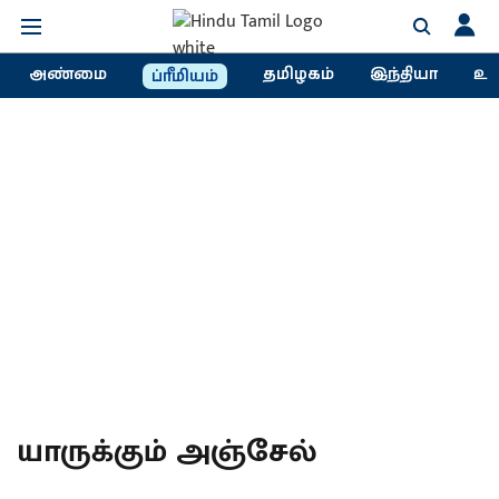
அண்மை
தமிழகம்
இந்தியா
உல
ப்ரீமியம்
யாருக்கும் அஞ்சேல்